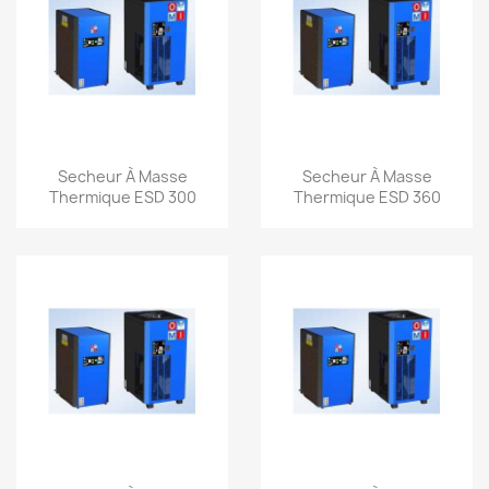
Aperçu rapide
Aperçu rapide


Secheur À Masse
Secheur À Masse
Thermique ESD 300
Thermique ESD 360