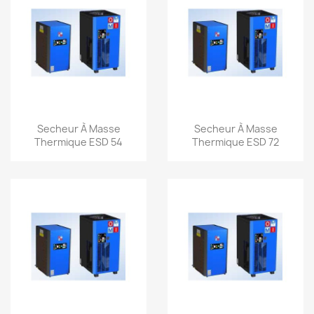
Aperçu rapide
Aperçu rapide


Secheur À Masse
Secheur À Masse
Thermique ESD 54
Thermique ESD 72